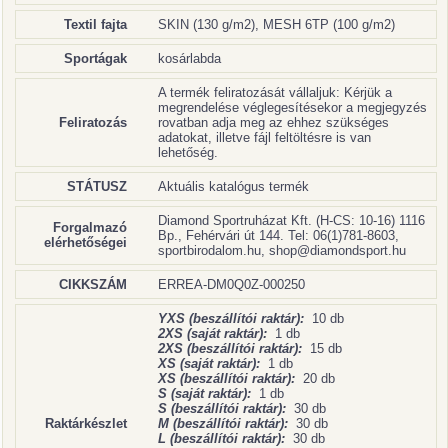
Textil fajta
SKIN (130 g/m2), MESH 6TP (100 g/m2)
Sportágak
kosárlabda
A termék feliratozását vállaljuk: Kérjük a
megrendelése véglegesítésekor a megjegyzés
Feliratozás
rovatban adja meg az ehhez szükséges
adatokat, illetve fájl feltöltésre is van
lehetőség.
STÁTUSZ
Aktuális katalógus termék
Diamond Sportruházat Kft. (H-CS: 10-16) 1116
Forgalmazó
Bp., Fehérvári út 144. Tel: 06(1)781-8603,
elérhetőségei
sportbirodalom.hu, shop@diamondsport.hu
CIKKSZÁM
ERREA-DM0Q0Z-000250
YXS (beszállítói raktár):
10 db
2XS (saját raktár):
1 db
2XS (beszállítói raktár):
15 db
XS (saját raktár):
1 db
XS (beszállítói raktár):
20 db
S (saját raktár):
1 db
S (beszállítói raktár):
30 db
Raktárkészlet
M (beszállítói raktár):
30 db
L (beszállítói raktár):
30 db