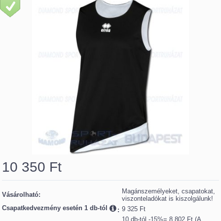
10 350
Ft
Magánszemélyeket, csapatokat,
Vásárolható:
viszonteladókat is kiszolgálunk!
Csapatkedvezmény esetén 1 db-tól
9 325 Ft
:
10 db-tól -15%= 8 802 Ft (A