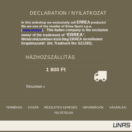
DECLARATION / NYILATKOZAT
ERREA
In this webshop we exclusively sell
products!
We are one of the reseller of Errea Sport s.p.a.
This Italian company is the exclusive
(
www.errea.it
).
ERREA
owner of the trademark of "
".
Webáruházunkban kizárólag ERREA termékeket
forgalmazunk! (Int. Tradmark No: 621285).
HÁZHOZSZÁLLÍTÁS
1 800 Ft
Részletek »
TERMÉKEK
KOSÁR
RÉSZLETES KERESÉS
INFORMÁCIÓK
VÁSÁRLÁSI
FELTÉTELEK