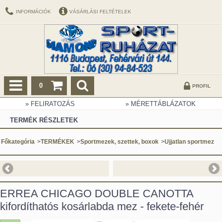
INFORMÁCIÓK
VÁSÁRLÁSI FELTÉTELEK
0
PROFIL
» FELIRATOZÁS
» MÉRETTÁBLÁZATOK
TERMÉK RÉSZLETEK
Főkategória
>
TERMÉKEK
>
Sportmezek, szettek, boxok
>
Ujjatlan sportmez
ERREA CHICAGO DOUBLE CANOTTA
kifordíthatós kosárlabda mez - fekete-fehér