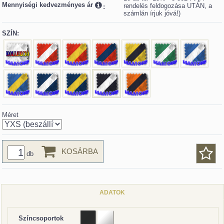
Mennyiségi kedvezményes ár
rendelés feldogozása UTÁN, a
:
számlán írjuk jóvá!)
SZÍN:
Méret
KOSÁRBA
db
ADATOK
Színcsoportok