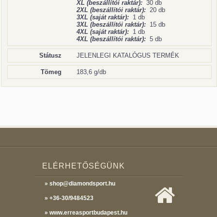
XL (beszállítói raktár):
30 db
2XL (beszállítói raktár):
20 db
3XL (saját raktár):
1 db
3XL (beszállítói raktár):
15 db
4XL (saját raktár):
1 db
4XL (beszállítói raktár):
5 db
Státusz
JELENLEGI KATALÓGUS TERMÉK
Tömeg
183,6 g/db
ELÉRHETŐSÉGÜNK
» shop@diamondsport.hu
» +36-30/9484523
» www.erreasportbudapest.hu