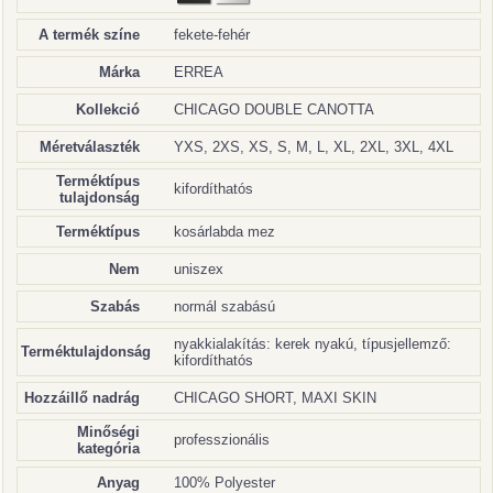
A termék színe
fekete-fehér
Márka
ERREA
Kollekció
CHICAGO DOUBLE CANOTTA
Méretválaszték
YXS, 2XS, XS, S, M, L, XL, 2XL, 3XL, 4XL
Terméktípus
kifordíthatós
tulajdonság
Terméktípus
kosárlabda mez
Nem
uniszex
Szabás
normál szabású
nyakkialakítás: kerek nyakú, típusjellemző:
Terméktulajdonság
kifordíthatós
Hozzáillő nadrág
CHICAGO SHORT, MAXI SKIN
Minőségi
professzionális
kategória
Anyag
100% Polyester